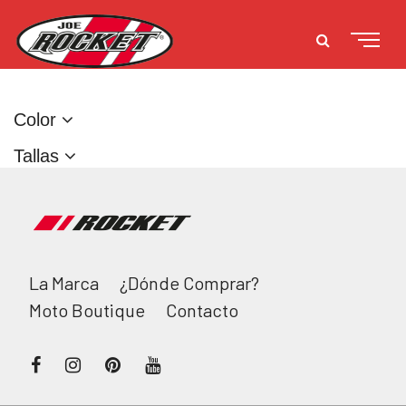
Color
Tallas
You have a question for us?
La Marca
¿Dónde Comprar?
Moto Boutique
Contacto
Send
elementor review