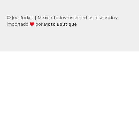
Address
Opening Hours
© Joe Rocket | México Todos los derechos reservados.
2, Ave Manchester, Lorem
Importado
por
Moto Boutique
Ipsum St, Rio Danubin
Monday - Sunday
8.00 Am - 9.00 Pm
Open in maps
+880 046 292 02