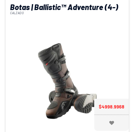
Botas | Ballistic™ Adventure (4-)
Open in maps
+880 046 292 02
CALZADO
$4998.9968