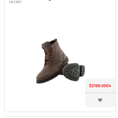
CALZADO
You have a question for us?
Send
elementor review
Address
$2199.0004
Opening Hours
2, Ave Manchester, Lorem
Ipsum St, Rio Danubin
Monday - Sunday
8.00 Am - 9.00 Pm