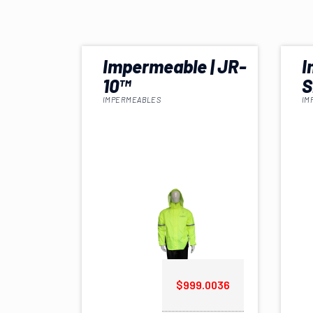
Impermeable | JR-
I
10™
S
IMPERMEABLES
IM
$999.0036