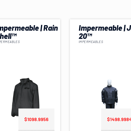
mpermeable | Rain
Impermeable | 
hell™
20™
PERMEABLES
IMPERMEABLES
$1098.9956
$1498.998