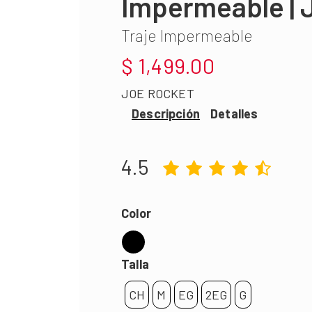
Impermeable |
Traje Impermeable
$ 1,499.00
JOE ROCKET
Descripción
Detalles
4.5
Color
Talla
CH
M
EG
2EG
G