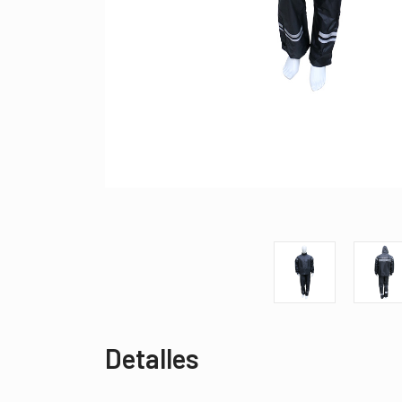
You h
Detalles