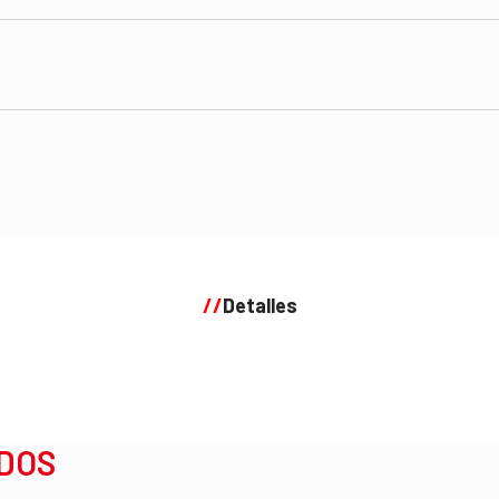
8.00 Am - 9.
Open in m
+880 046 29
Send
elementor review
//
Detalles
DOS