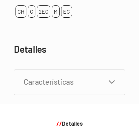
CH
G
2EG
M
EG
Detalles
Características
//
Detalles