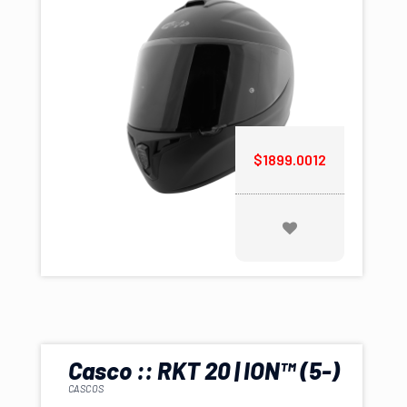
8.00 Am - 9.00 Pm
Open in maps
+880 046 292 02
$1899.0012
Casco :: RKT 20 | ION™ (5-)
CASCOS