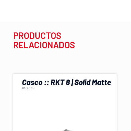
PRODUCTOS
RELACIONADOS
You have a question for us?
Casco :: RKT 8 | Solid Matte
CASCOS
Send
elementor review
Address
Opening Hours
2, Ave Manchester, Lorem
Ipsum St, Rio Danubin
Monday - Sunday